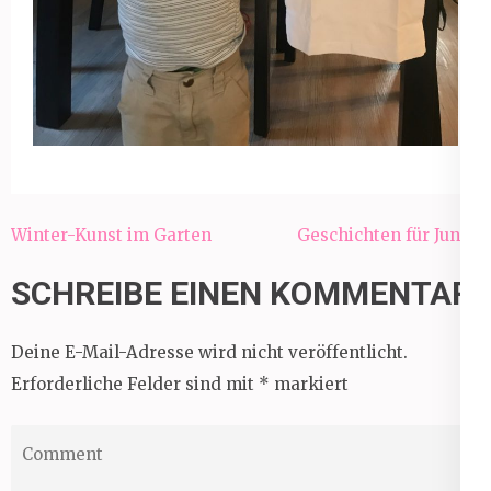
Beitragsnavigation
Winter-Kunst im Garten
Geschichten für Jungs
SCHREIBE EINEN KOMMENTAR
Deine E-Mail-Adresse wird nicht veröffentlicht.
Erforderliche Felder sind mit
*
markiert
Comment