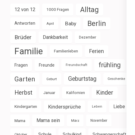
Alltag
12 von 12
1000 Fragen
Berlin
Baby
Antworten
April
Brüder
Dankbarkeit
Dezember
Familie
Ferien
Familienleben
frühling
Fragen
Freunde
Freundschaft
Garten
Geburtstag
Geburt
Geschenke
Herbst
Kinder
Januar
Kalifornien
Kindersprüche
Liebe
Kindergarten
Leben
Mama sein
Mama
März
November
Schule
Schulkind
Schwangerschaft
Oktober