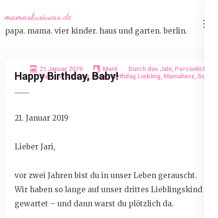
Skip
mamasbusiness.de
to
papa. mama. vier kinder. haus und garten. berlin.
content
(Press
Enter)
21 Januar 2019
Marit
Durch das Jahr
,
Persönlich
Happy Birthday, Baby!
Baby
,
Geburtstag
,
Happy Birthday
,
Liebling
,
Mamaherz
,
Sohn
21. Januar 2019
Lieber Jari,
vor zwei Jahren bist du in unser Leben gerauscht.
Wir haben so lange auf unser drittes Lieblingskind
gewartet – und dann warst du plötzlich da.