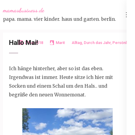
Skip
mamasbusiness.de
to
papa. mama. vier kinder. haus und garten. berlin.
content
(Press
Enter)
Hallo Mai!
2 Mai 2018
Marit
Alltag
,
Durch das Jahr
,
Persönlich
Ich hänge hinterher, aber so ist das eben.
Irgendwas ist immer. Heute sitze ich hier mit
Socken und einem Schal um den Hals.. und
begrüße den neuen Wonnemonat.