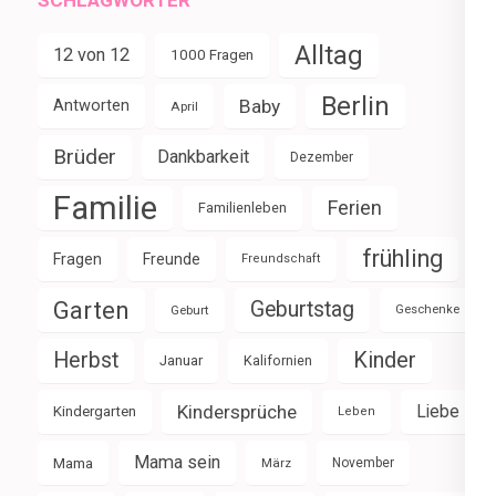
Alltag
12 von 12
1000 Fragen
Berlin
Baby
Antworten
April
Brüder
Dankbarkeit
Dezember
Familie
Ferien
Familienleben
frühling
Fragen
Freunde
Freundschaft
Garten
Geburtstag
Geburt
Geschenke
Herbst
Kinder
Januar
Kalifornien
Kindersprüche
Liebe
Kindergarten
Leben
Mama sein
Mama
März
November