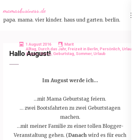
Skip
mamasbusiness.de
to
papa. mama. vier kinder. haus und garten. berlin.
content
(Press
Enter)
1 August 2016
Marit
Alltag
,
Durch das Jahr
,
Freizeit in Berlin
,
Persönlich
,
Urlaub
Hallo August!
August
,
Berlin
,
Geburtstag
,
Sommer
,
Urlaub
Im August werde ich…
…mit Mama Geburtstag feiern.
… zwei Bootsfahrten zu zwei Geburtstagen
machen.
…mit meiner Familie zu einer tollen Blogger-
Veranstaltung gehen. (
Danach
wird es für euch