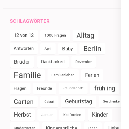
SCHLAGWÖRTER
Alltag
12 von 12
1000 Fragen
Berlin
Baby
Antworten
April
Brüder
Dankbarkeit
Dezember
Familie
Ferien
Familienleben
frühling
Fragen
Freunde
Freundschaft
Garten
Geburtstag
Geburt
Geschenke
Herbst
Kinder
Januar
Kalifornien
Kindersprüche
Liebe
Kindergarten
Leben