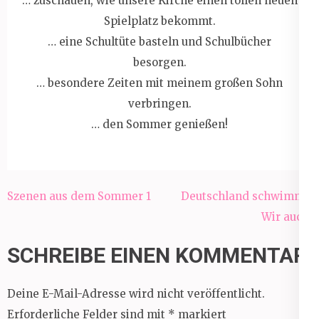
… zuschauen, wie unsere Kirche einen tollen neuen
Spielplatz bekommt.
… eine Schultüte basteln und Schulbücher
besorgen.
… besondere Zeiten mit meinem großen Sohn
verbringen.
… den Sommer genießen!
Beitragsnavigation
Szenen aus dem Sommer 1
Deutschland schwimmt.
Wir auch.
SCHREIBE EINEN KOMMENTAR
Deine E-Mail-Adresse wird nicht veröffentlicht.
Erforderliche Felder sind mit
*
markiert