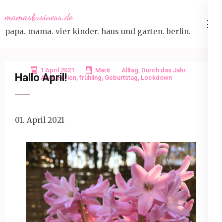
Skip
mamasbusiness.de
to
papa. mama. vier kinder. haus und garten. berlin.
content
(Press
Enter)
1 April 2021
Marit
Alltag
,
Durch das Jahr
Hallo April!
April
,
Ferien
,
frühling
,
Geburtstag
,
Lockdown
01. April 2021