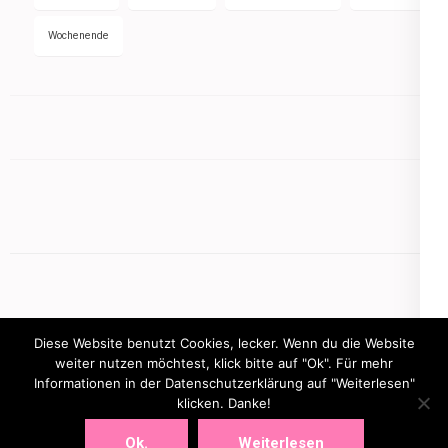
Wochenende
Diese Website benutzt Cookies, lecker. Wenn du die Website
weiter nutzen möchtest, klick bitte auf "Ok". Für mehr
Informationen in der Datenschutzerklärung auf "Weiterlesen"
Copyright © 2026
mamasbusiness.de
.
Elegant Pink
klicken. Danke!
Developed By
Rara Theme
Powered by:
WordPress
Ok.
Weiterlesen