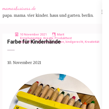
Skip
mamasbusiness.de
to
papa. mama. vier kinder. haus und garten. berlin.
content
(Press
Enter)
10 November 2021
Marit
Erziehungstipp
,
Kreativ
,
Produkttest
Farbe für Kinderhände
Buntstifte
,
Faber
,
Kindergarten
,
kindgerecht
,
Kreativität
10. November 2021