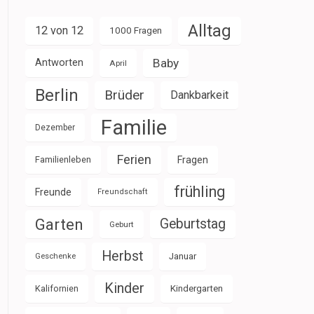
Alltag
12 von 12
1000 Fragen
Baby
Antworten
April
Berlin
Brüder
Dankbarkeit
Familie
Dezember
Ferien
Familienleben
Fragen
frühling
Freunde
Freundschaft
Garten
Geburtstag
Geburt
Herbst
Januar
Geschenke
Kinder
Kalifornien
Kindergarten