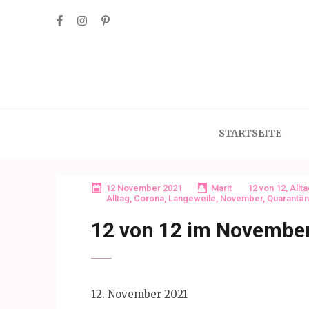
Skip
to
content
(Press
Enter)
STARTSEITE
12 November 2021
Marit
12 von 12
,
Allt
Alltag
,
Corona
,
Langeweile
,
November
,
Quarantä
12 von 12 im Novembe
12. November 2021