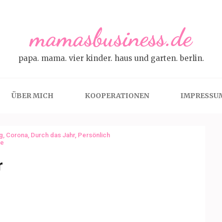
mamasbusiness.de
papa. mama. vier kinder. haus und garten. berlin.
ÜBER MICH
KOOPERATIONEN
IMPRESSU
ag
,
Corona
,
Durch das Jahr
,
Persönlich
ne
r