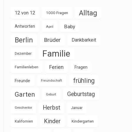
Alltag
12 von 12
1000 Fragen
Baby
Antworten
April
Berlin
Brüder
Dankbarkeit
Familie
Dezember
Ferien
Familienleben
Fragen
frühling
Freunde
Freundschaft
Garten
Geburtstag
Geburt
Herbst
Januar
Geschenke
Kinder
Kalifornien
Kindergarten