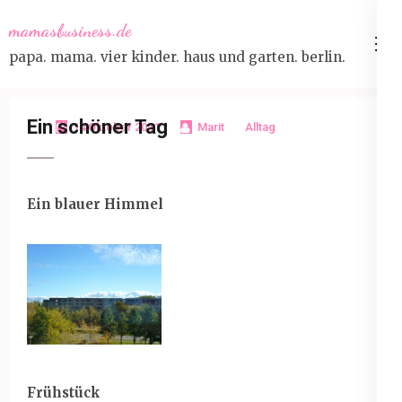
Skip
mamasbusiness.de
to
papa. mama. vier kinder. haus und garten. berlin.
content
(Press
Enter)
Ein schöner Tag
14 Oktober 2011
Marit
Alltag
Ein blauer Himmel
Frühstück