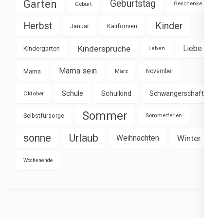
Garten
Geburtstag
Geburt
Geschenke
Herbst
Kinder
Januar
Kalifornien
Kindersprüche
Liebe
Kindergarten
Leben
Mama sein
Mama
März
November
Schule
Schulkind
Schwangerschaft
Oktober
Sommer
Selbstfürsorge
Sommerferien
sonne
Urlaub
Weihnachten
Winter
Wochenende