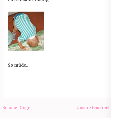
So müde..
Beitragsnavigation
Schöne Dinge
Unsere Bauarbeiter