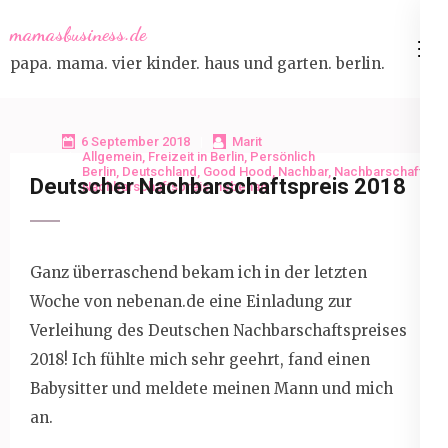
Skip
mamasbusiness.de
to
papa. mama. vier kinder. haus und garten. berlin.
content
(Press
Enter)
6 September 2018
Marit
Allgemein
,
Freizeit in Berlin
,
Persönlich
Berlin
,
Deutschland
,
Good Hood
,
Nachbar
,
Nachbarschaft
,
Deutscher Nachbarschaftspreis 2018
Nachbarschaftspreis
,
nebenan
Ganz überraschend bekam ich in der letzten
Woche von nebenan.de eine Einladung zur
Verleihung des Deutschen Nachbarschaftspreises
2018! Ich fühlte mich sehr geehrt, fand einen
Babysitter und meldete meinen Mann und mich
an.