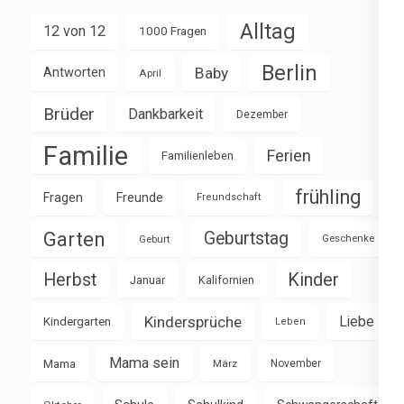
Alltag
12 von 12
1000 Fragen
Berlin
Baby
Antworten
April
Brüder
Dankbarkeit
Dezember
Familie
Ferien
Familienleben
frühling
Fragen
Freunde
Freundschaft
Garten
Geburtstag
Geburt
Geschenke
Herbst
Kinder
Januar
Kalifornien
Kindersprüche
Liebe
Kindergarten
Leben
Mama sein
Mama
März
November