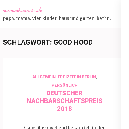
Skip
mamasbusiness.de
to
papa. mama. vier kinder. haus und garten. berlin.
content
(Press
Enter)
SCHLAGWORT:
GOOD HOOD
,
,
ALLGEMEIN
FREIZEIT IN BERLIN
PERSÖNLICH
DEUTSCHER
NACHBARSCHAFTSPREIS
2018
Ganz überraschend bekam ich in der