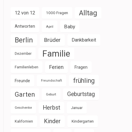
Alltag
12 von 12
1000 Fragen
Baby
Antworten
April
Berlin
Brüder
Dankbarkeit
Familie
Dezember
Ferien
Familienleben
Fragen
frühling
Freunde
Freundschaft
Garten
Geburtstag
Geburt
Herbst
Januar
Geschenke
Kinder
Kalifornien
Kindergarten