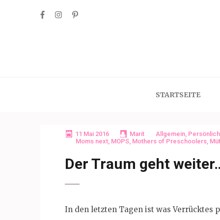
Skip
to
content
(Press
Enter)
STARTSEITE
11 Mai 2016
Marit
Allgemein
,
Persönlich
Moms next
,
MOPS
,
Mothers of Preschoolers
,
Müt
Der Traum geht weiter
In den letzten Tagen ist was Verrücktes pa