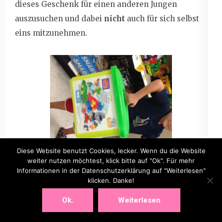
dieses Geschenk für einen anderen Jungen
auszusuchen und dabei
nicht
auch für sich selbst
eins mitzunehmen.
Diese Website benutzt Cookies, lecker. Wenn du die Website
weiter nutzen möchtest, klick bitte auf "Ok". Für mehr
Informationen in der Datenschutzerklärung auf "Weiterlesen"
klicken. Danke!
Ok.
Weiterlesen
Danke, dass du meinen langen Artikel bis jetzt