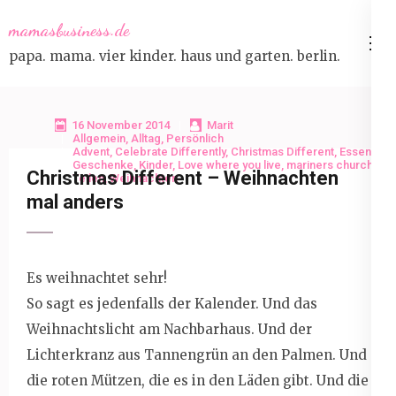
Skip
mamasbusiness.de
to
papa. mama. vier kinder. haus und garten. berlin.
content
(Press
Enter)
16 November 2014
Marit
Allgemein
,
Alltag
,
Persönlich
Advent
,
Celebrate Differently
,
Christmas Different
,
Essen
,
Geschenke
,
Kinder
,
Love where you live
,
mariners church
,
Christmas Different – Weihnachten
Teilen
,
Weihnachten
mal anders
Es weihnachtet sehr!
So sagt es jedenfalls der Kalender. Und das
Weihnachtslicht am Nachbarhaus. Und der
Lichterkranz aus Tannengrün an den Palmen. Und
die roten Mützen, die es in den Läden gibt. Und die