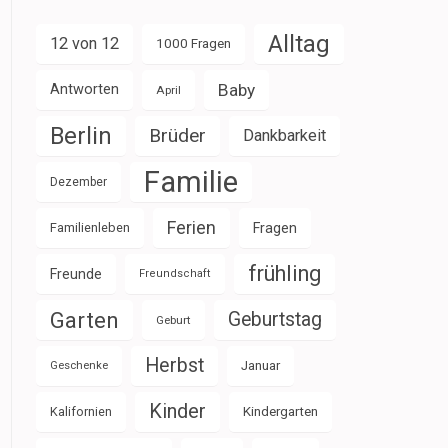
Alltag
12 von 12
1000 Fragen
Baby
Antworten
April
Berlin
Brüder
Dankbarkeit
Familie
Dezember
Ferien
Familienleben
Fragen
frühling
Freunde
Freundschaft
Garten
Geburtstag
Geburt
Herbst
Januar
Geschenke
Kinder
Kalifornien
Kindergarten