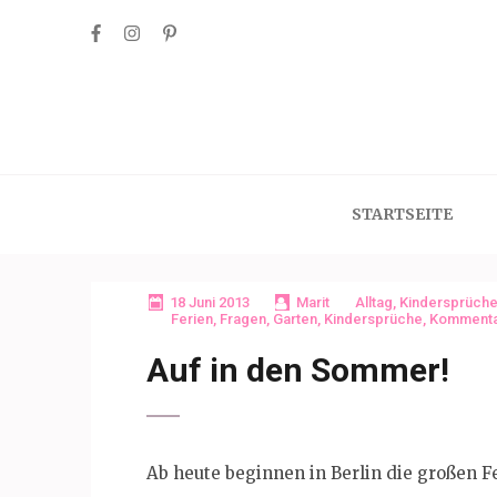
Skip
to
content
(Press
Enter)
STARTSEITE
18 Juni 2013
Marit
Alltag
,
Kindersprüch
Ferien
,
Fragen
,
Garten
,
Kindersprüche
,
Komment
Auf in den Sommer!
Ab heute beginnen in Berlin die großen Fe