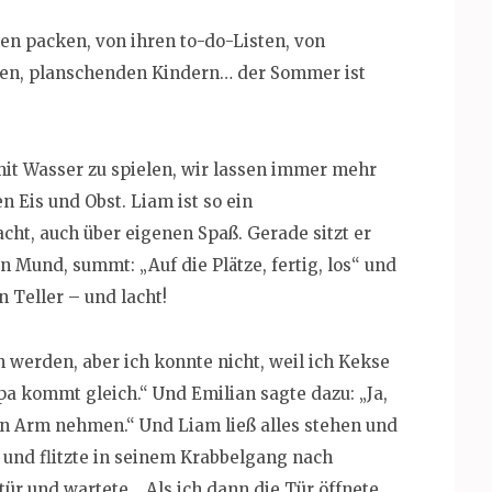
n packen, von ihren to-do-Listen, von
den, planschenden Kindern… der Sommer ist
mit Wasser zu spielen, wir lassen immer mehr
 Eis und Obst. Liam ist so ein
cht, auch über eigenen Spaß. Gerade sitzt er
n Mund, summt: „Auf die Plätze, fertig, los“ und
n Teller – und lacht!
werden, aber ich konnte nicht, weil ich Kekse
pa kommt gleich.“ Und Emilian sagte dazu: „Ja,
n Arm nehmen.“ Und Liam ließ alles stehen und
nd flitzte in seinem Krabbelgang nach
tür und wartete… Als ich dann die Tür öffnete,