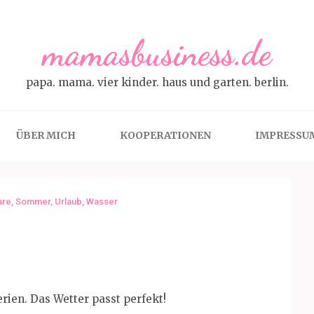
mamasbusiness.de
papa. mama. vier kinder. haus und garten. berlin.
ÜBER MICH
KOOPERATIONEN
IMPRESSU
e
are
,
Sommer
,
Urlaub
,
Wasser
rien. Das Wetter passt perfekt!