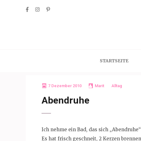
Skip
to
content
(Press
Enter)
STARTSEITE
7 Dezember 2010
Marit
Alltag
Abendruhe
Ich nehme ein Bad, das sich „Abendruhe“
Es hat frisch geschneit, 2 Kerzen brenne