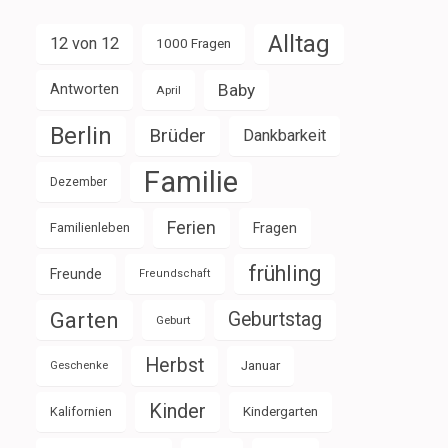
Alltag
12 von 12
1000 Fragen
Baby
Antworten
April
Berlin
Brüder
Dankbarkeit
Familie
Dezember
Ferien
Familienleben
Fragen
frühling
Freunde
Freundschaft
Garten
Geburtstag
Geburt
Herbst
Januar
Geschenke
Kinder
Kalifornien
Kindergarten