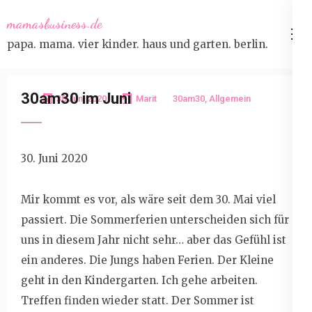
Skip
mamasbusiness.de
to
papa. mama. vier kinder. haus und garten. berlin.
content
(Press
Enter)
30am30 im Juni
30 Juni 2020
Marit
30am30
,
Allgemein
30. Juni 2020
Mir kommt es vor, als wäre seit dem 30. Mai viel
passiert. Die Sommerferien unterscheiden sich für
uns in diesem Jahr nicht sehr… aber das Gefühl ist
ein anderes. Die Jungs haben Ferien. Der Kleine
geht in den Kindergarten. Ich gehe arbeiten.
Treffen finden wieder statt. Der Sommer ist