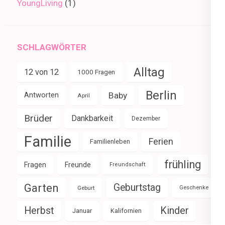
YoungLiving
(1)
SCHLAGWÖRTER
Alltag
12 von 12
1000 Fragen
Berlin
Baby
Antworten
April
Brüder
Dankbarkeit
Dezember
Familie
Ferien
Familienleben
frühling
Fragen
Freunde
Freundschaft
Garten
Geburtstag
Geburt
Geschenke
Herbst
Kinder
Januar
Kalifornien