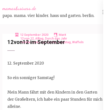
Skip
mamasbusiness.de
to
papa. mama. vier kinder. haus und garten. berlin.
content
(Press
Enter)
12 September 2020
Marit
12 von 12
,
Alltag
,
Durch das Jahr
12von12 im September
Familie
,
GLiss Kur
,
Kirche
,
Samstag
,
Waffeln
12. September 2020
So ein sonniger Samstag!
Mein Mann fährt mit den Kindern in den Garten
der Großeltern, ich habe ein paar Stunden für mich
alleine.