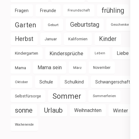
frühling
Fragen
Freunde
Freundschaft
Garten
Geburtstag
Geburt
Geschenke
Herbst
Kinder
Januar
Kalifornien
Kindersprüche
Liebe
Kindergarten
Leben
Mama sein
Mama
März
November
Schule
Schulkind
Schwangerschaft
Oktober
Sommer
Selbstfürsorge
Sommerferien
sonne
Urlaub
Weihnachten
Winter
Wochenende