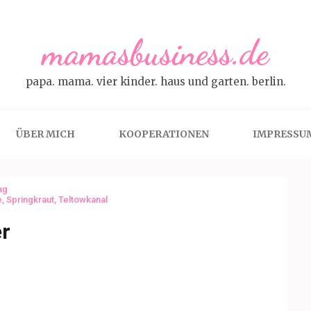
mamasbusiness.de
papa. mama. vier kinder. haus und garten. berlin.
ÜBER MICH
KOOPERATIONEN
IMPRESSU
ag
e
,
Springkraut
,
Teltowkanal
r