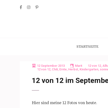
Skip
to
content
(Press
Enter)
STARTSEITE
12 September 2013
Marit
12 von 12
,
Allt
12 von 12
,
Chili
,
Ernte
,
Herbst
,
Kindergarten
,
sonn
12 von 12 im Septembe
Hier sind meine 12 Fotos von heute.