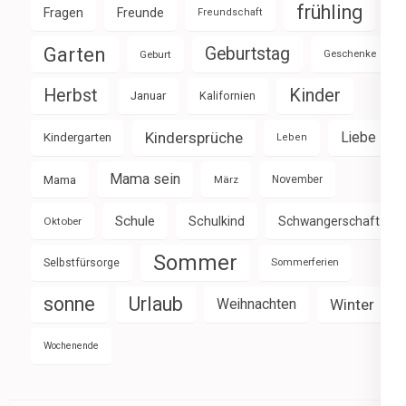
frühling
Fragen
Freunde
Freundschaft
Garten
Geburtstag
Geburt
Geschenke
Herbst
Kinder
Januar
Kalifornien
Kindersprüche
Liebe
Kindergarten
Leben
Mama sein
Mama
März
November
Schule
Schulkind
Schwangerschaft
Oktober
Sommer
Selbstfürsorge
Sommerferien
sonne
Urlaub
Weihnachten
Winter
Wochenende