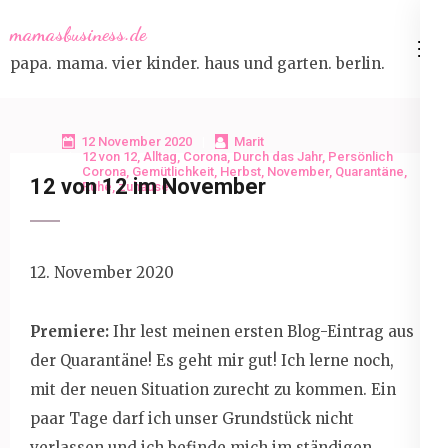
Skip
mamasbusiness.de
to
papa. mama. vier kinder. haus und garten. berlin.
content
(Press
Enter)
12 November 2020
Marit
12 von 12
,
Alltag
,
Corona
,
Durch das Jahr
,
Persönlich
Corona
,
Gemütlichkeit
,
Herbst
,
November
,
Quarantäne
,
12 von 12 im November
Ruhe
,
zuhause
12. November 2020
Premiere:
Ihr lest meinen ersten Blog-Eintrag aus
der Quarantäne! Es geht mir gut! Ich lerne noch,
mit der neuen Situation zurecht zu kommen. Ein
paar Tage darf ich unser Grundstück nicht
verlassen und ich befinde mich im ständigen