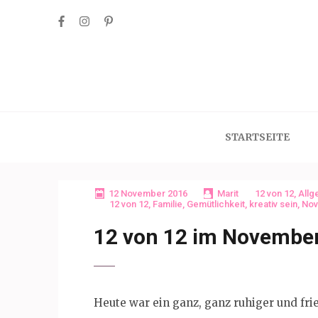
Skip
to
content
(Press
Enter)
STARTSEITE
12 November 2016
Marit
12 von 12
,
Allg
12 von 12
,
Familie
,
Gemütlichkeit
,
kreativ sein
,
No
12 von 12 im Novembe
Heute war ein ganz, ganz ruhiger und fri