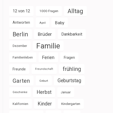
Alltag
12 von 12
1000 Fragen
Baby
Antworten
April
Berlin
Brüder
Dankbarkeit
Familie
Dezember
Ferien
Familienleben
Fragen
frühling
Freunde
Freundschaft
Garten
Geburtstag
Geburt
Herbst
Januar
Geschenke
Kinder
Kalifornien
Kindergarten