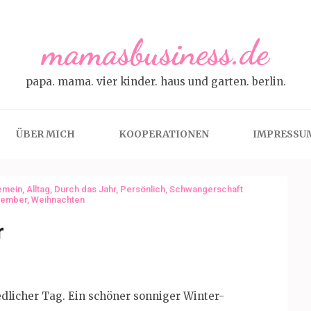
mamasbusiness.de
papa. mama. vier kinder. haus und garten. berlin.
ÜBER MICH
KOOPERATIONEN
IMPRESSU
emein
,
Alltag
,
Durch das Jahr
,
Persönlich
,
Schwangerschaft
vember
,
Weihnachten
r
edlicher Tag. Ein schöner sonniger Winter-