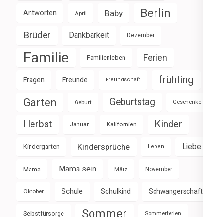
Berlin
Baby
Antworten
April
Brüder
Dankbarkeit
Dezember
Familie
Ferien
Familienleben
frühling
Fragen
Freunde
Freundschaft
Garten
Geburtstag
Geburt
Geschenke
Herbst
Kinder
Januar
Kalifornien
Kindersprüche
Liebe
Kindergarten
Leben
Mama sein
Mama
März
November
Schule
Schulkind
Schwangerschaft
Oktober
Sommer
Selbstfürsorge
Sommerferien