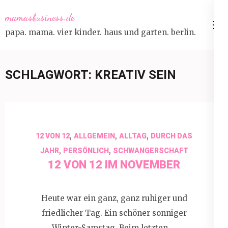
Skip
mamasbusiness.de
to
papa. mama. vier kinder. haus und garten. berlin.
content
(Press
Enter)
SCHLAGWORT:
KREATIV SEIN
,
,
,
12 VON 12
ALLGEMEIN
ALLTAG
DURCH DAS
,
,
JAHR
PERSÖNLICH
SCHWANGERSCHAFT
12 VON 12 IM NOVEMBER
Heute war ein ganz, ganz ruhiger und
friedlicher Tag. Ein schöner sonniger
Winter-Samstag. Beim letzten …