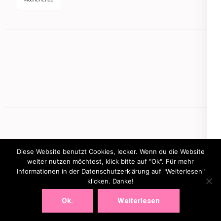
Diese Website benutzt Cookies, lecker. Wenn du die Website
weiter nutzen möchtest, klick bitte auf "Ok". Für mehr
Informationen in der Datenschutzerklärung auf "Weiterlesen"
Copyright © 2026
mamasbusiness.de
.
Elegant Pink
klicken. Danke!
Developed By
Rara Theme
Powered by:
WordPress
Ok.
Weiterlesen