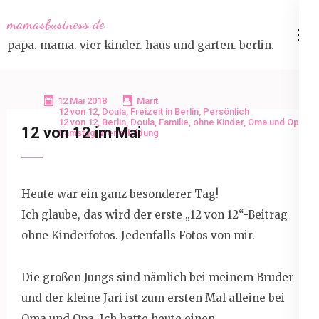
Skip
mamasbusiness.de
to
papa. mama. vier kinder. haus und garten. berlin.
content
(Press
Enter)
12 Mai 2018
Marit
12 von 12
,
Doula
,
Freizeit in Berlin
,
Persönlich
12 von 12
,
Berlin
,
Doula
,
Familie
,
ohne Kinder
,
Oma und Opa
,
12 von 12 im Mai
Samstag
,
Weiterbildung
Heute war ein ganz besonderer Tag!
Ich glaube, das wird der erste „12 von 12“-Beitrag
ohne Kinderfotos. Jedenfalls Fotos von mir.
Die großen Jungs sind nämlich bei meinem Bruder
und der kleine Jari ist zum ersten Mal alleine bei
Oma und Opa. Ich hatte heute einen