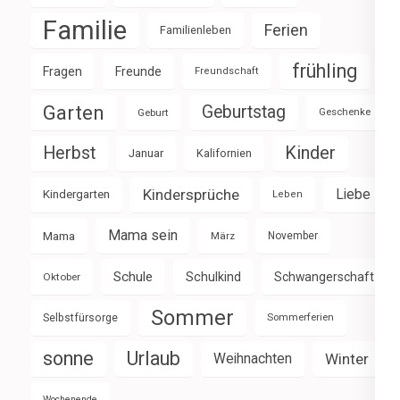
Familie
Ferien
Familienleben
frühling
Fragen
Freunde
Freundschaft
Garten
Geburtstag
Geburt
Geschenke
Herbst
Kinder
Januar
Kalifornien
Kindersprüche
Liebe
Kindergarten
Leben
Mama sein
Mama
März
November
Schule
Schulkind
Schwangerschaft
Oktober
Sommer
Selbstfürsorge
Sommerferien
sonne
Urlaub
Weihnachten
Winter
Wochenende