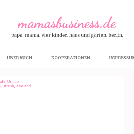
mamasbusiness.de
papa. mama. vier kinder. haus und garten. berlin.
ÜBER MICH
KOOPERATIONEN
IMPRESSU
ahr
,
Urlaub
n
,
Urlaub
,
Zeeland