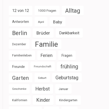
Alltag
12 von 12
1000 Fragen
Baby
Antworten
April
Berlin
Brüder
Dankbarkeit
Familie
Dezember
Ferien
Familienleben
Fragen
frühling
Freunde
Freundschaft
Garten
Geburtstag
Geburt
Herbst
Januar
Geschenke
Kinder
Kalifornien
Kindergarten