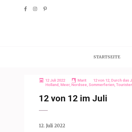
Skip
to
content
(Press
Enter)
STARTSEITE
12 Juli 2022
Marit
12 von 12
,
Durch das J
Holland
,
Meer
,
Nordsee
,
Sommerferien
,
Touriste
12 von 12 im Juli
12. Juli 2022