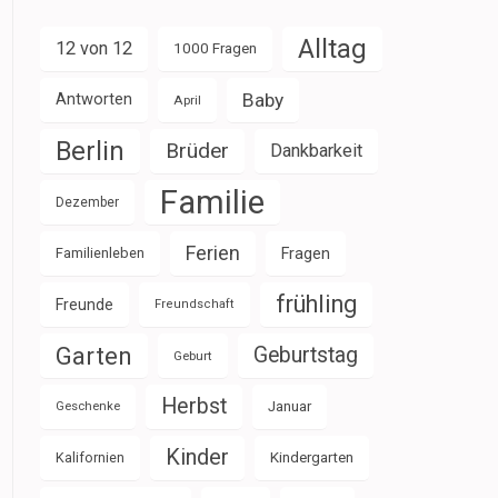
Alltag
12 von 12
1000 Fragen
Baby
Antworten
April
Berlin
Brüder
Dankbarkeit
Familie
Dezember
Ferien
Familienleben
Fragen
frühling
Freunde
Freundschaft
Garten
Geburtstag
Geburt
Herbst
Januar
Geschenke
Kinder
Kalifornien
Kindergarten