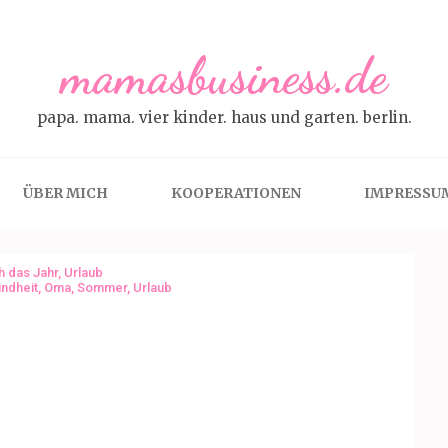
mamasbusiness.de
papa. mama. vier kinder. haus und garten. berlin.
ÜBER MICH
KOOPERATIONEN
IMPRESSU
h das Jahr
,
Urlaub
indheit
,
Oma
,
Sommer
,
Urlaub