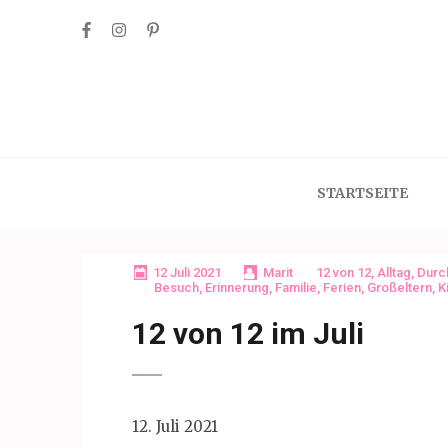
Skip
to
content
(Press
Enter)
STARTSEITE
12 Juli 2021
Marit
12 von 12
,
Alltag
,
Durc
Besuch
,
Erinnerung
,
Familie
,
Ferien
,
Großeltern
,
K
12 von 12 im Juli
12. Juli 2021