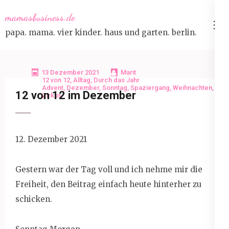
Skip
mamasbusiness.de
to
papa. mama. vier kinder. haus und garten. berlin.
content
(Press
Enter)
13 Dezember 2021
Marit
12 von 12
,
Alltag
,
Durch das Jahr
Advent
,
Dezember
,
Sonntag
,
Spaziergang
,
Weihnachten
,
12 von 12 im Dezember
Zirkus
12. Dezember 2021
Gestern war der Tag voll und ich nehme mir die
Freiheit, den Beitrag einfach heute hinterher zu
schicken.