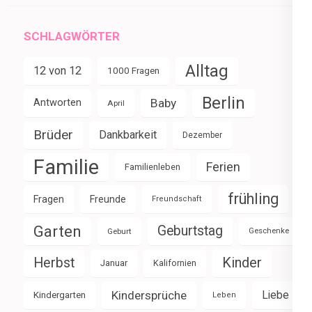
SCHLAGWÖRTER
Alltag
12 von 12
1000 Fragen
Berlin
Baby
Antworten
April
Brüder
Dankbarkeit
Dezember
Familie
Ferien
Familienleben
frühling
Fragen
Freunde
Freundschaft
Garten
Geburtstag
Geburt
Geschenke
Herbst
Kinder
Januar
Kalifornien
Kindersprüche
Liebe
Kindergarten
Leben