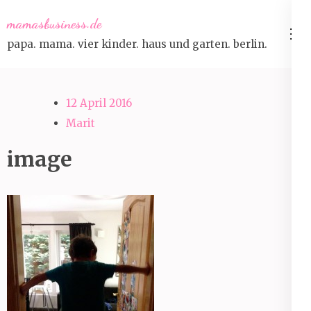
Skip
mamasbusiness.de
to
papa. mama. vier kinder. haus und garten. berlin.
content
(Press
Enter)
12 April 2016
Marit
image