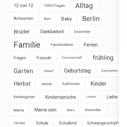
Alltag
12 von 12
1000 Fragen
Berlin
Baby
Antworten
April
Brüder
Dankbarkeit
Dezember
Familie
Ferien
Familienleben
frühling
Fragen
Freunde
Freundschaft
Garten
Geburtstag
Geburt
Geschenke
Herbst
Kinder
Januar
Kalifornien
Kindersprüche
Liebe
Kindergarten
Leben
Mama sein
Mama
März
November
Schule
Schulkind
Schwangerschaft
Oktober