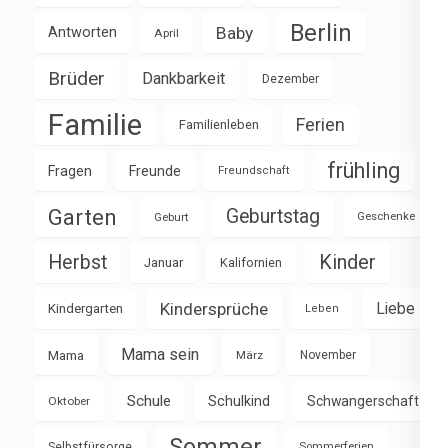
Berlin
Baby
Antworten
April
Brüder
Dankbarkeit
Dezember
Familie
Ferien
Familienleben
frühling
Fragen
Freunde
Freundschaft
Garten
Geburtstag
Geburt
Geschenke
Herbst
Kinder
Januar
Kalifornien
Kindersprüche
Liebe
Kindergarten
Leben
Mama sein
Mama
März
November
Schule
Schulkind
Schwangerschaft
Oktober
Sommer
Selbstfürsorge
Sommerferien