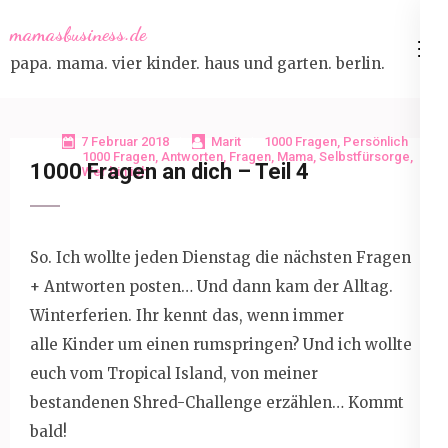
Skip
mamasbusiness.de
to
papa. mama. vier kinder. haus und garten. berlin.
content
(Press
Enter)
7 Februar 2018
Marit
1000 Fragen
,
Persönlich
1000 Fragen
,
Antworten
,
Fragen
,
Mama
,
Selbstfürsorge
,
1000 Fragen an dich – Teil 4
Wer bin ich
So. Ich wollte jeden Dienstag die nächsten Fragen
+ Antworten posten… Und dann kam der Alltag.
Winterferien. Ihr kennt das, wenn immer
alle Kinder um einen rumspringen? Und ich wollte
euch vom Tropical Island, von meiner
bestandenen Shred-Challenge erzählen… Kommt
bald!