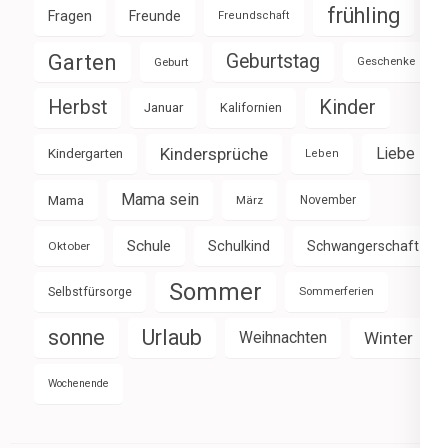
frühling
Fragen
Freunde
Freundschaft
Garten
Geburtstag
Geburt
Geschenke
Herbst
Kinder
Januar
Kalifornien
Kindersprüche
Liebe
Kindergarten
Leben
Mama sein
Mama
März
November
Schule
Schulkind
Schwangerschaft
Oktober
Sommer
Selbstfürsorge
Sommerferien
sonne
Urlaub
Weihnachten
Winter
Wochenende