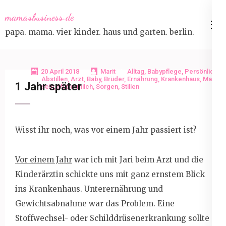
Skip
mamasbusiness.de
to
papa. mama. vier kinder. haus und garten. berlin.
content
(Press
Enter)
20 April 2018
Marit
Alltag
,
Babypflege
,
Persönlich
Abstillen
,
Arzt
,
Baby
,
Brüder
,
Ernährung
,
Krankenhaus
,
Mama
1 Jahr später
sein
,
Muttermilch
,
Sorgen
,
Stillen
Wisst ihr noch, was vor einem Jahr passiert ist?
Vor einem Jahr
war ich mit Jari beim Arzt und die
Kinderärztin schickte uns mit ganz ernstem Blick
ins Krankenhaus. Unterernährung und
Gewichtsabnahme war das Problem. Eine
Stoffwechsel- oder Schilddrüsenerkrankung sollte