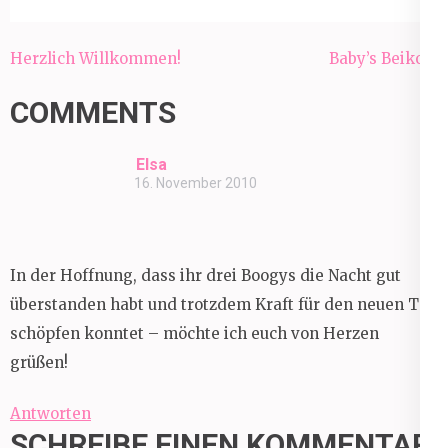
Beitragsnavigation
Herzlich Willkommen!
Baby’s Beikost
COMMENTS
Elsa
16. November 2010
In der Hoffnung, dass ihr drei Boogys die Nacht gut
überstanden habt und trotzdem Kraft für den neuen Tag
schöpfen konntet – möchte ich euch von Herzen
grüßen!
Antworten
SCHREIBE EINEN KOMMENTAR