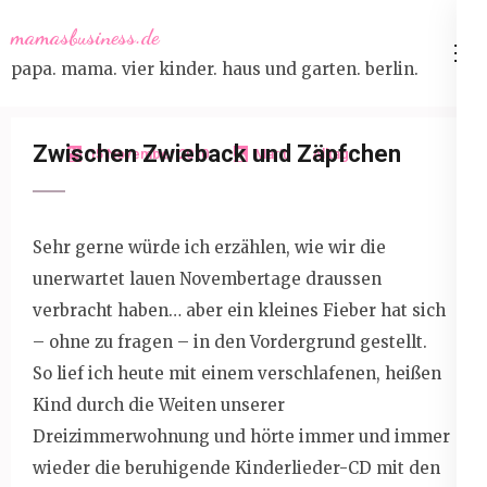
Skip
mamasbusiness.de
to
papa. mama. vier kinder. haus und garten. berlin.
content
(Press
Enter)
Zwischen Zwieback und Zäpfchen
15 November 2010
Marit
Alltag
Sehr gerne würde ich erzählen, wie wir die
unerwartet lauen Novembertage draussen
verbracht haben… aber ein kleines Fieber hat sich
– ohne zu fragen – in den Vordergrund gestellt.
So lief ich heute mit einem verschlafenen, heißen
Kind durch die Weiten unserer
Dreizimmerwohnung und hörte immer und immer
wieder die beruhigende Kinderlieder-CD mit den