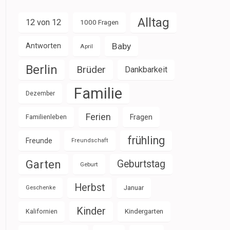
Alltag
12 von 12
1000 Fragen
Baby
Antworten
April
Berlin
Brüder
Dankbarkeit
Familie
Dezember
Ferien
Familienleben
Fragen
frühling
Freunde
Freundschaft
Garten
Geburtstag
Geburt
Herbst
Januar
Geschenke
Kinder
Kalifornien
Kindergarten