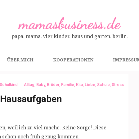
mamasbusiness.de
papa. mama. vier kinder. haus und garten. berlin.
ÜBER MICH
KOOPERATIONEN
IMPRESSU
Schulkind
Alltag
,
Baby
,
Brüder
,
Familie
,
Kita
,
Liebe
,
Schule
,
Stress
 Hausaufgaben
ten, weil ich zu viel mache. Keine Sorge! Diese
en schon noch früh genug kommen.