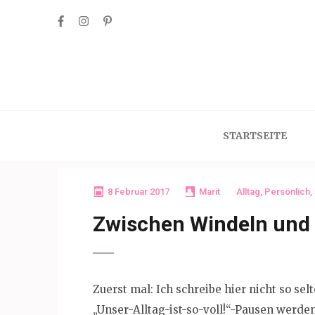
Skip
to
content
(Press
Enter)
STARTSEITE
8 Februar 2017
Marit
Alltag
,
Persönlich
,
Zwischen Windeln und
Zuerst mal: Ich schreibe hier nicht so sel
„Unser-Alltag-ist-so-voll!“-Pausen werd