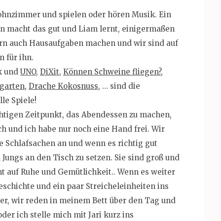
ohnzimmer und spielen oder hören Musik. Ein
n macht das gut und Liam lernt, einigermaßen
gern auch Hausaufgaben machen und wir sind auf
 für ihn.
nk und
UNO
,
DiXit
,
Können Schweine fliegen?
,
garten
,
Drache Kokosnuss
, … sind die
lle Spiele!
ichtigen Zeitpunkt, das Abendessen zu machen,
ch und ich habe nur noch eine Hand frei. Wir
re Schlafsachen an und wenn es richtig gut
n Jungs an den Tisch zu setzen. Sie sind groß und
ht auf Ruhe und Gemütlichkeit.. Wenn es weiter
Geschichte und ein paar Streicheleinheiten ins
mmer, wir reden in meinem Bett über den Tag und
der ich stelle mich mit Jari kurz ins