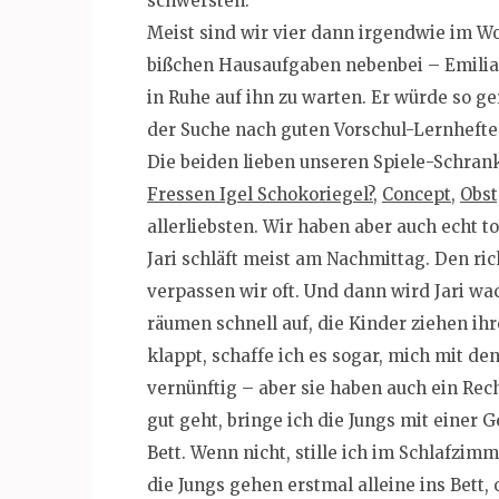
schwersten.
Meist sind wir vier dann irgendwie im W
bißchen Hausaufgaben nebenbei – Emilia
in Ruhe auf ihn zu warten. Er würde so 
der Suche nach guten Vorschul-Lernheften
Die beiden lieben unseren Spiele-Schra
Fressen Igel Schokoriegel?
,
Concept
,
Obst
allerliebsten. Wir haben aber auch echt to
Jari schläft meist am Nachmittag. Den r
verpassen wir oft. Und dann wird Jari wa
räumen schnell auf, die Kinder ziehen ih
klappt, schaffe ich es sogar, mich mit de
vernünftig – aber sie haben auch ein Rec
gut geht, bringe ich die Jungs mit einer 
Bett. Wenn nicht, stille ich im Schlafzi
die Jungs gehen erstmal alleine ins Bett, o