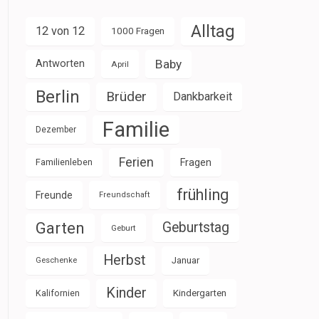
Alltag
12 von 12
1000 Fragen
Baby
Antworten
April
Berlin
Brüder
Dankbarkeit
Familie
Dezember
Ferien
Familienleben
Fragen
frühling
Freunde
Freundschaft
Garten
Geburtstag
Geburt
Herbst
Januar
Geschenke
Kinder
Kalifornien
Kindergarten