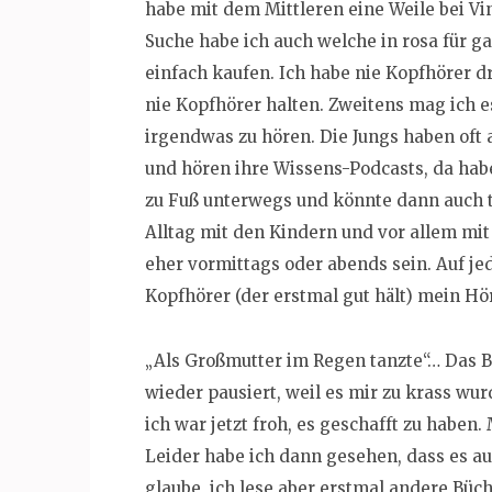
habe mit dem Mittleren eine Weile bei Vi
Suche habe ich auch welche in rosa für g
einfach kaufen. Ich habe nie Kopfhörer dr
nie Kopfhörer halten. Zweitens mag ich es
irgendwas zu hören. Die Jungs haben oft
und hören ihre Wissens-Podcasts, da habe
zu Fuß unterwegs und könnte dann auch t
Alltag mit den Kindern und vor allem mit 
eher vormittags oder abends sein. Auf je
Kopfhörer (der erstmal gut hält) mein Hö
„Als Großmutter im Regen tanzte“… Das B
wieder pausiert, weil es mir zu krass wu
ich war jetzt froh, es geschafft zu haben.
Leider habe ich dann gesehen, dass es au
glaube, ich lese aber erstmal andere Büch