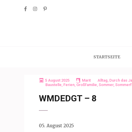
Skip
to
content
(Press
Enter)
STARTSEITE
5 August 2025
Marit
Alltag
,
Durch das Ja
Baustelle
,
Ferien
,
Großfamilie
,
Sommer
,
Sommerf
WMDEDGT – 8
05. August 2025