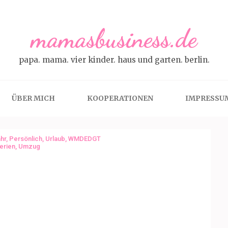
mamasbusiness.de
papa. mama. vier kinder. haus und garten. berlin.
ÜBER MICH
KOOPERATIONEN
IMPRESSU
hr
,
Persönlich
,
Urlaub
,
WMDEDGT
erien
,
Umzug