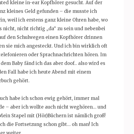
nted kleine in-ear Kopfhörer gesucht. Auf der
anz kleines Geld gefunden – die musste ich
in, weil ich erstens ganz kleine Ohren habe, wo
 nicht, nicht richtig „da“ zu sein und nebenbei
 auf den Schulwegen einen Kopfhörer drinnen
n sie mich angesteckt. Und ich bin wirklich oft
elefonieren oder Sprachnachrichten hören. Im
dem Baby fänd ich das aber doof.. also wird es
den Fall habe ich heute Abend mit einem
rbuch gehört.
uch habe ich schon ewig gehört, immer mal
rde – aber ich wollte auch nicht weghören… und
 Mein Stapel mit (Hör)Büchern ist nämlich groß!
ch die Fortsetzung schon gibt… oh man! Ich
er weiter.