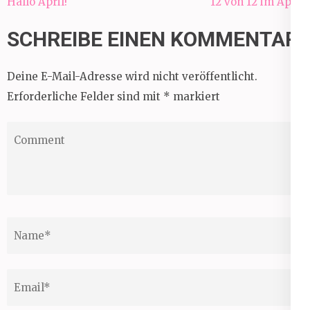
Beitragsnavigation
Hallo April!
12 von 12 im April
SCHREIBE EINEN KOMMENTAR
Deine E-Mail-Adresse wird nicht veröffentlicht.
Erforderliche Felder sind mit
*
markiert
Comment
Name
*
Email
*