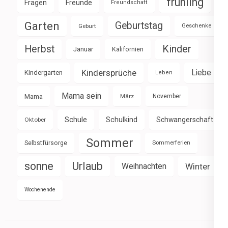
frühling
Fragen
Freunde
Freundschaft
Garten
Geburtstag
Geburt
Geschenke
Herbst
Kinder
Januar
Kalifornien
Kindersprüche
Liebe
Kindergarten
Leben
Mama sein
Mama
März
November
Schule
Schulkind
Schwangerschaft
Oktober
Sommer
Selbstfürsorge
Sommerferien
sonne
Urlaub
Weihnachten
Winter
Wochenende