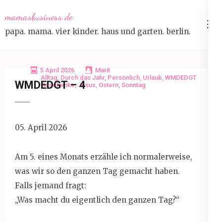
Skip
mamasbusiness.de
to
papa. mama. vier kinder. haus und garten. berlin.
content
(Press
Enter)
5 April 2026
Marit
Alltag
,
Durch das Jahr
,
Persönlich
,
Urlaub
,
WMDEDGT
WMDEDGT – 4
Geschenke
,
Jesus
,
Ostern
,
Sonntag
05. April 2026
Am 5. eines Monats erzähle ich normalerweise,
was wir so den ganzen Tag gemacht haben.
Falls jemand fragt:
„Was macht du eigentlich den ganzen Tag?“