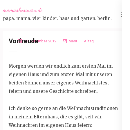
Skip
mamasbusiness.de
to
papa. mama. vier kinder. haus und garten. berlin.
content
(Press
Enter)
Vorfreude
23 Dezember 2012
Marit
Alltag
Morgen werden wir endlich zum ersten Mal im
eigenen Haus und zum ersten Mal mit unseren
beiden Söhnen unser eigenes Weihnachtsfest
feiern und unsere Geschichte schreiben.
Ich denke so gerne an die Weihnachtstraditionen
in meinem Elternhaus, die es gibt, seit wir
Weihnachten im eigenen Haus feiern: