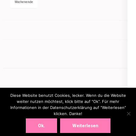
Wochenende
Diese Website benutzt Cookies, lecker. Wenn du die Website
weiter nutzen möchtest, klick bitte auf "Ok". Für mehr
Informationen in der Datenschutzerklärung auf "Weiterlesen"
Copyright © 2026
mamasbusiness.de
klicken. Danke!
.
Elegant Pink
Developed By
Rara Theme
Powered by:
WordPress
Ok.
Weiterlesen