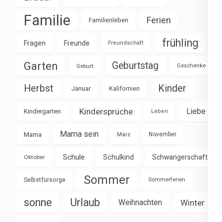
Familie
Ferien
Familienleben
frühling
Fragen
Freunde
Freundschaft
Garten
Geburtstag
Geburt
Geschenke
Herbst
Kinder
Januar
Kalifornien
Kindersprüche
Liebe
Kindergarten
Leben
Mama sein
Mama
März
November
Schule
Schulkind
Schwangerschaft
Oktober
Sommer
Selbstfürsorge
Sommerferien
sonne
Urlaub
Weihnachten
Winter