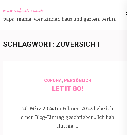
Skip
mamasbusiness.de
to
papa. mama. vier kinder. haus und garten. berlin.
content
(Press
Enter)
SCHLAGWORT:
ZUVERSICHT
,
CORONA
PERSÖNLICH
LET IT GO!
26. März 2024 Im Februar 2022 habe ich
einen Blog-Eintrag geschrieben.. Ich hab
ihn nie …