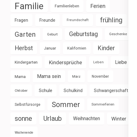
Familie
Ferien
Familienleben
frühling
Fragen
Freunde
Freundschaft
Garten
Geburtstag
Geburt
Geschenke
Herbst
Kinder
Januar
Kalifornien
Kindersprüche
Liebe
Kindergarten
Leben
Mama sein
Mama
März
November
Schule
Schulkind
Schwangerschaft
Oktober
Sommer
Selbstfürsorge
Sommerferien
sonne
Urlaub
Weihnachten
Winter
Wochenende