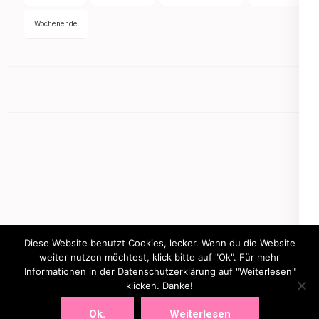
Wochenende
Diese Website benutzt Cookies, lecker. Wenn du die Website
weiter nutzen möchtest, klick bitte auf "Ok". Für mehr
Informationen in der Datenschutzerklärung auf "Weiterlesen"
Copyright © 2026
mamasbusiness.de
klicken. Danke!
.
Elegant Pink
Developed By
Rara Theme
Powered by:
WordPress
Ok.
Weiterlesen