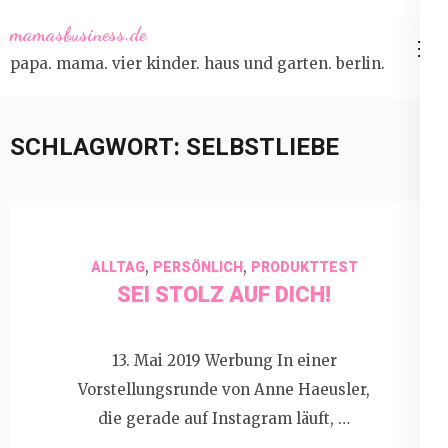
Skip
mamasbusiness.de
to
papa. mama. vier kinder. haus und garten. berlin.
content
(Press
Enter)
SCHLAGWORT:
SELBSTLIEBE
,
,
ALLTAG
PERSÖNLICH
PRODUKTTEST
SEI STOLZ AUF DICH!
13. Mai 2019 Werbung In einer
Vorstellungsrunde von Anne Haeusler,
die gerade auf Instagram läuft, …