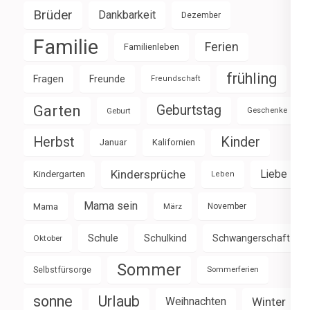
Brüder
Dankbarkeit
Dezember
Familie
Ferien
Familienleben
frühling
Fragen
Freunde
Freundschaft
Garten
Geburtstag
Geburt
Geschenke
Herbst
Kinder
Januar
Kalifornien
Kindersprüche
Liebe
Kindergarten
Leben
Mama sein
Mama
März
November
Schule
Schulkind
Schwangerschaft
Oktober
Sommer
Selbstfürsorge
Sommerferien
sonne
Urlaub
Weihnachten
Winter