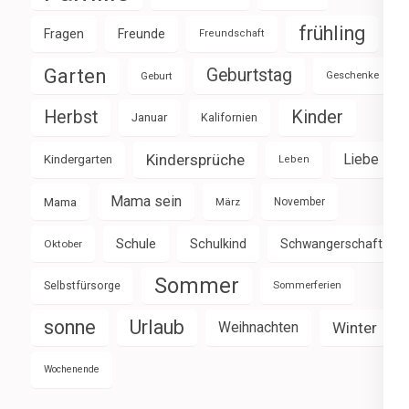
frühling
Fragen
Freunde
Freundschaft
Garten
Geburtstag
Geburt
Geschenke
Herbst
Kinder
Januar
Kalifornien
Kindersprüche
Liebe
Kindergarten
Leben
Mama sein
Mama
März
November
Schule
Schulkind
Schwangerschaft
Oktober
Sommer
Selbstfürsorge
Sommerferien
sonne
Urlaub
Weihnachten
Winter
Wochenende