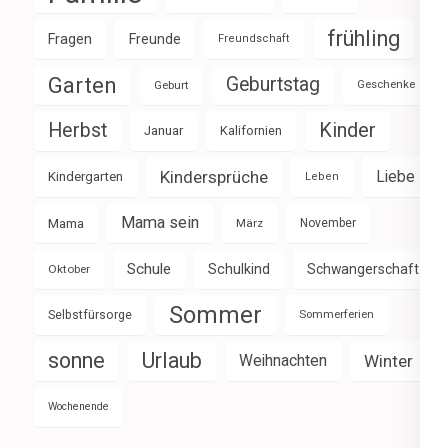
frühling
Fragen
Freunde
Freundschaft
Garten
Geburtstag
Geburt
Geschenke
Herbst
Kinder
Januar
Kalifornien
Kindersprüche
Liebe
Kindergarten
Leben
Mama sein
Mama
März
November
Schule
Schulkind
Schwangerschaft
Oktober
Sommer
Selbstfürsorge
Sommerferien
sonne
Urlaub
Weihnachten
Winter
Wochenende