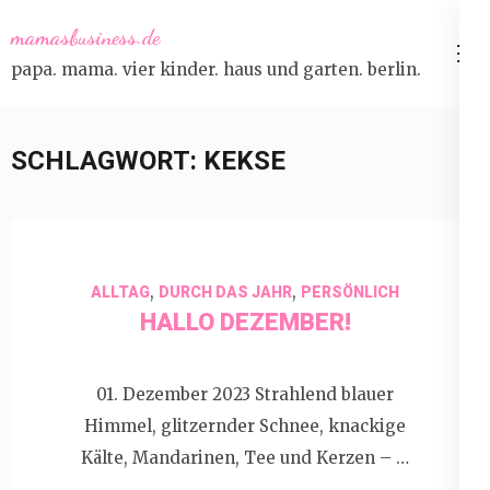
Skip
mamasbusiness.de
to
papa. mama. vier kinder. haus und garten. berlin.
content
(Press
Enter)
SCHLAGWORT:
KEKSE
,
,
ALLTAG
DURCH DAS JAHR
PERSÖNLICH
HALLO DEZEMBER!
01. Dezember 2023 Strahlend blauer
Himmel, glitzernder Schnee, knackige
Kälte, Mandarinen, Tee und Kerzen – …