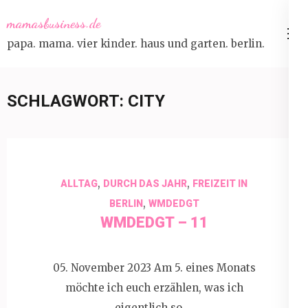
Skip
mamasbusiness.de
to
papa. mama. vier kinder. haus und garten. berlin.
content
(Press
Enter)
SCHLAGWORT:
CITY
,
,
ALLTAG
DURCH DAS JAHR
FREIZEIT IN
,
BERLIN
WMDEDGT
WMDEDGT – 11
05. November 2023 Am 5. eines Monats
möchte ich euch erzählen, was ich
eigentlich so …