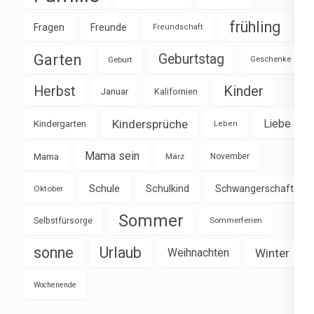
frühling
Fragen
Freunde
Freundschaft
Garten
Geburtstag
Geburt
Geschenke
Herbst
Kinder
Januar
Kalifornien
Kindersprüche
Liebe
Kindergarten
Leben
Mama sein
Mama
März
November
Schule
Schulkind
Schwangerschaft
Oktober
Sommer
Selbstfürsorge
Sommerferien
sonne
Urlaub
Weihnachten
Winter
Wochenende