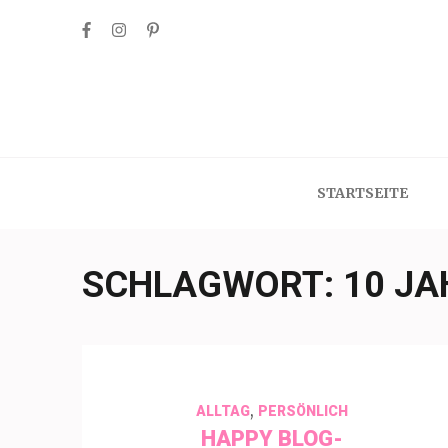
Skip
to
content
(Press
Enter)
STARTSEITE
SCHLAGWORT:
10 JA
,
ALLTAG
PERSÖNLICH
HAPPY BLOG-