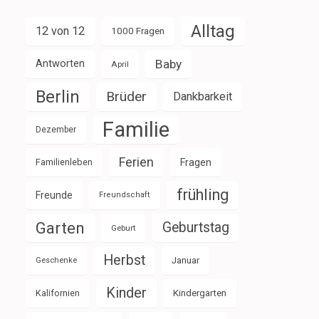
Alltag
12 von 12
1000 Fragen
Baby
Antworten
April
Berlin
Brüder
Dankbarkeit
Familie
Dezember
Ferien
Familienleben
Fragen
frühling
Freunde
Freundschaft
Garten
Geburtstag
Geburt
Herbst
Januar
Geschenke
Kinder
Kalifornien
Kindergarten