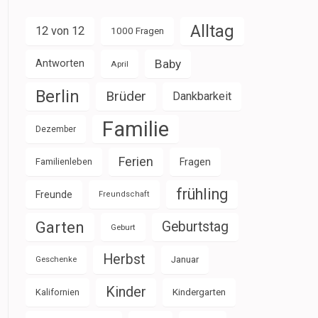
Alltag
12 von 12
1000 Fragen
Baby
Antworten
April
Berlin
Brüder
Dankbarkeit
Familie
Dezember
Ferien
Familienleben
Fragen
frühling
Freunde
Freundschaft
Garten
Geburtstag
Geburt
Herbst
Januar
Geschenke
Kinder
Kalifornien
Kindergarten