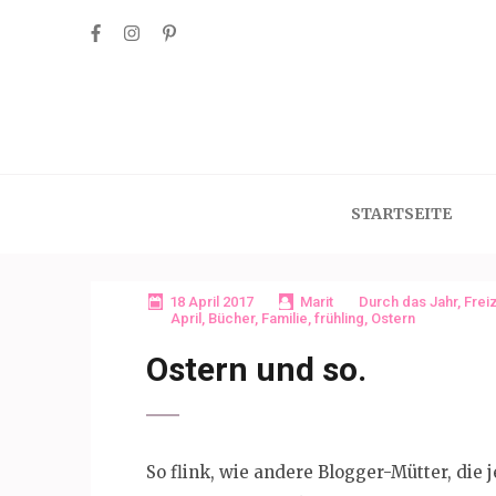
Skip
to
content
(Press
Enter)
STARTSEITE
18 April 2017
Marit
Durch das Jahr
,
Freiz
April
,
Bücher
,
Familie
,
frühling
,
Ostern
Ostern und so.
So flink, wie andere Blogger-Mütter, die 