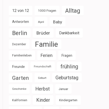
Alltag
12 von 12
1000 Fragen
Baby
Antworten
April
Berlin
Brüder
Dankbarkeit
Familie
Dezember
Ferien
Familienleben
Fragen
frühling
Freunde
Freundschaft
Garten
Geburtstag
Geburt
Herbst
Januar
Geschenke
Kinder
Kalifornien
Kindergarten