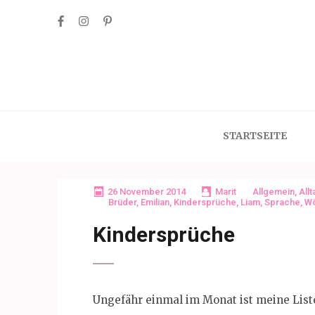
Skip
to
content
(Press
Enter)
STARTSEITE
26 November 2014
Marit
Allgemein
,
Allt
Brüder
,
Emilian
,
Kindersprüche
,
Liam
,
Sprache
,
Wö
Kindersprüche
Ungefähr einmal im Monat ist meine List