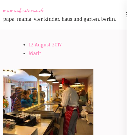
Skip
mamasbusiness.de
to
papa. mama. vier kinder. haus und garten. berlin.
content
(Press
Enter)
12 August 2017
Marit