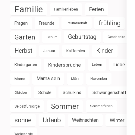
Familie
Ferien
Familienleben
frühling
Fragen
Freunde
Freundschaft
Garten
Geburtstag
Geburt
Geschenke
Herbst
Kinder
Januar
Kalifornien
Kindersprüche
Liebe
Kindergarten
Leben
Mama sein
Mama
März
November
Schule
Schulkind
Schwangerschaft
Oktober
Sommer
Selbstfürsorge
Sommerferien
sonne
Urlaub
Weihnachten
Winter
Wochenende