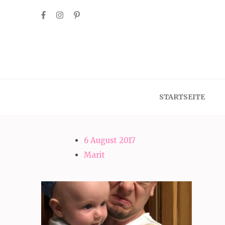
Skip
to
content
(Press
Enter)
STARTSEITE
6 August 2017
Marit