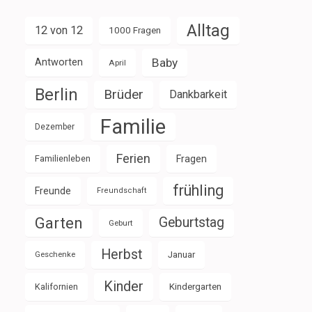
Alltag
12 von 12
1000 Fragen
Baby
Antworten
April
Berlin
Brüder
Dankbarkeit
Familie
Dezember
Ferien
Familienleben
Fragen
frühling
Freunde
Freundschaft
Garten
Geburtstag
Geburt
Herbst
Januar
Geschenke
Kinder
Kalifornien
Kindergarten