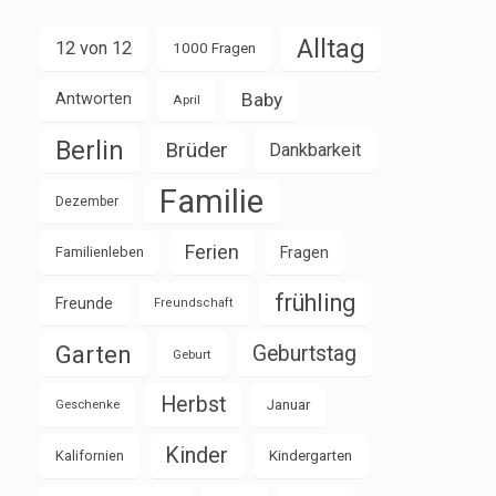
Alltag
12 von 12
1000 Fragen
Baby
Antworten
April
Berlin
Brüder
Dankbarkeit
Familie
Dezember
Ferien
Familienleben
Fragen
frühling
Freunde
Freundschaft
Garten
Geburtstag
Geburt
Herbst
Januar
Geschenke
Kinder
Kalifornien
Kindergarten