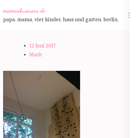
Skip
mamasbusiness.de
to
papa. mama. vier kinder. haus und garten. berlin.
content
(Press
Enter)
12 Juni 2017
Marit