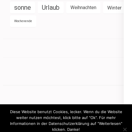
sonne
Urlaub
Weihnachten
Winter
Wochenende
Diese Website benutzt Cookies, lecker. Wenn du die Website
weiter nutzen möchtest, klick bitte auf "Ok". Für mehr
Informationen in der Datenschutzerklärung auf "Weiterlesen"
Copyright © 2026
mamasbusiness.de
klicken. Danke!
.
Elegant Pink