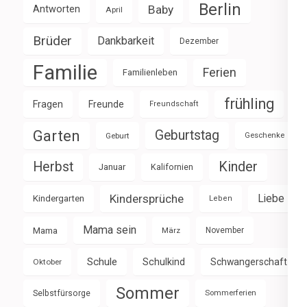
Berlin
Baby
Antworten
April
Brüder
Dankbarkeit
Dezember
Familie
Ferien
Familienleben
frühling
Fragen
Freunde
Freundschaft
Garten
Geburtstag
Geburt
Geschenke
Herbst
Kinder
Januar
Kalifornien
Kindersprüche
Liebe
Kindergarten
Leben
Mama sein
Mama
März
November
Schule
Schulkind
Schwangerschaft
Oktober
Sommer
Selbstfürsorge
Sommerferien