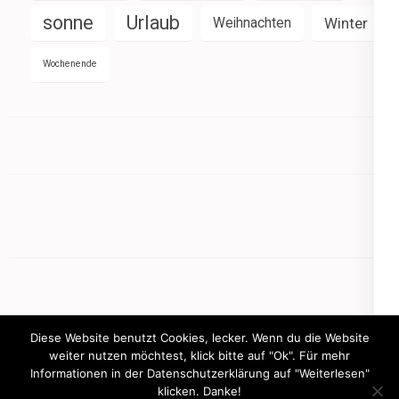
sonne
Urlaub
Weihnachten
Winter
Wochenende
Diese Website benutzt Cookies, lecker. Wenn du die Website
weiter nutzen möchtest, klick bitte auf "Ok". Für mehr
Informationen in der Datenschutzerklärung auf "Weiterlesen"
Copyright © 2026
mamasbusiness.de
klicken. Danke!
.
Elegant Pink