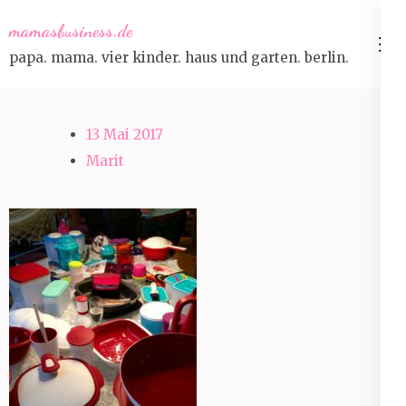
Skip
mamasbusiness.de
to
papa. mama. vier kinder. haus und garten. berlin.
content
(Press
Enter)
13 Mai 2017
Marit