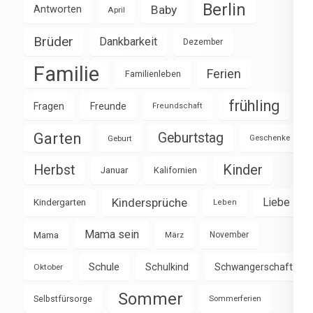
Berlin
Baby
Antworten
April
Brüder
Dankbarkeit
Dezember
Familie
Ferien
Familienleben
frühling
Fragen
Freunde
Freundschaft
Garten
Geburtstag
Geburt
Geschenke
Herbst
Kinder
Januar
Kalifornien
Kindersprüche
Liebe
Kindergarten
Leben
Mama sein
Mama
März
November
Schule
Schulkind
Schwangerschaft
Oktober
Sommer
Selbstfürsorge
Sommerferien