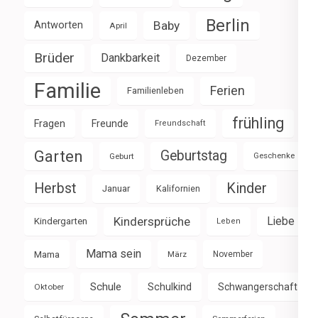
Berlin
Baby
Antworten
April
Brüder
Dankbarkeit
Dezember
Familie
Ferien
Familienleben
frühling
Fragen
Freunde
Freundschaft
Garten
Geburtstag
Geburt
Geschenke
Herbst
Kinder
Januar
Kalifornien
Kindersprüche
Liebe
Kindergarten
Leben
Mama sein
Mama
März
November
Schule
Schulkind
Schwangerschaft
Oktober