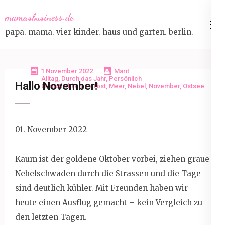
Skip
mamasbusiness.de
to
papa. mama. vier kinder. haus und garten. berlin.
content
(Press
Enter)
1 November 2022
Marit
Alltag
,
Durch das Jahr
,
Persönlich
Hallo November!
Gemütlichkeit
,
Herbst
,
Meer
,
Nebel
,
November
,
Ostsee
01. November 2022
Kaum ist der goldene Oktober vorbei, ziehen graue
Nebelschwaden durch die Strassen und die Tage
sind deutlich kühler. Mit Freunden haben wir
heute einen Ausflug gemacht – kein Vergleich zu
den letzten Tagen.