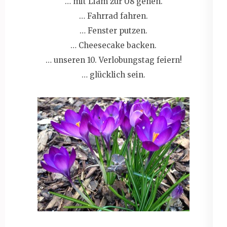
… mit Liam zur U8 gehen.
… Fahrrad fahren.
… Fenster putzen.
… Cheesecake backen.
… unseren 10. Verlobungstag feiern!
… glücklich sein.