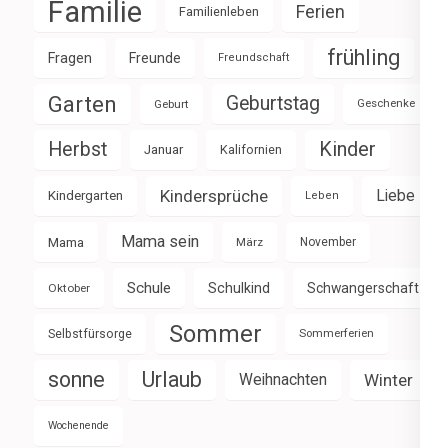
Familie
Ferien
Familienleben
frühling
Fragen
Freunde
Freundschaft
Garten
Geburtstag
Geburt
Geschenke
Herbst
Kinder
Januar
Kalifornien
Kindersprüche
Liebe
Kindergarten
Leben
Mama sein
Mama
März
November
Schule
Schulkind
Schwangerschaft
Oktober
Sommer
Selbstfürsorge
Sommerferien
sonne
Urlaub
Weihnachten
Winter
Wochenende