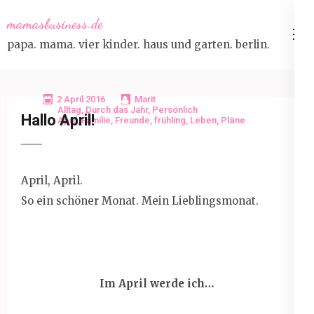
Skip
mamasbusiness.de
to
papa. mama. vier kinder. haus und garten. berlin.
content
(Press
Enter)
2 April 2016
Marit
Alltag
,
Durch das Jahr
,
Persönlich
Hallo April!
April
,
Familie
,
Freunde
,
frühling
,
Leben
,
Pläne
April, April.
So ein schöner Monat. Mein Lieblingsmonat.
Im April werde ich…