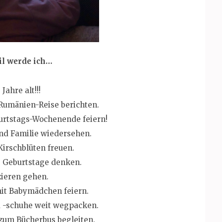
il werde ich…
 Jahre alt!!!
Rumänien-Reise berichten.
urtstags-Wochenende feiern!
nd Familie wiedersehen.
Kirschblüten freuen.
e Geburtstage denken.
ieren gehen.
it Babymädchen feiern.
 -schuhe weit wegpacken.
 zum Bücherbus begleiten.