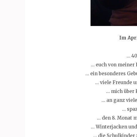
Im Apr
… 40
… euch von meiner 
… ein besonderes Geb
… viele Freunde u
… mich über 
… an ganz viel
… spaz
… den 8. Monat m
… Winterjacken und
… die Schulkinder