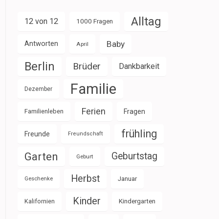
Alltag
12 von 12
1000 Fragen
Baby
Antworten
April
Berlin
Brüder
Dankbarkeit
Familie
Dezember
Ferien
Familienleben
Fragen
frühling
Freunde
Freundschaft
Garten
Geburtstag
Geburt
Herbst
Januar
Geschenke
Kinder
Kalifornien
Kindergarten