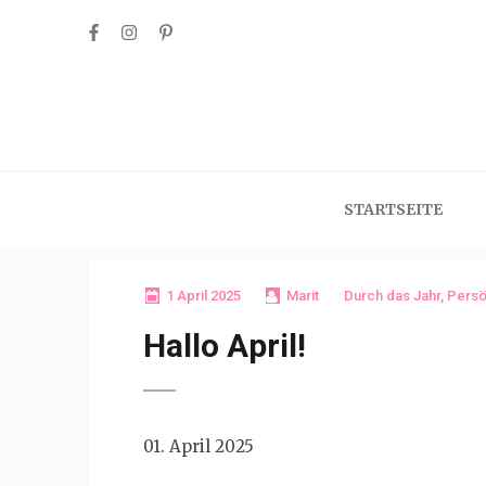
Skip
to
content
(Press
Enter)
STARTSEITE
1 April 2025
Marit
Durch das Jahr
,
Persö
Hallo April!
01. April 2025