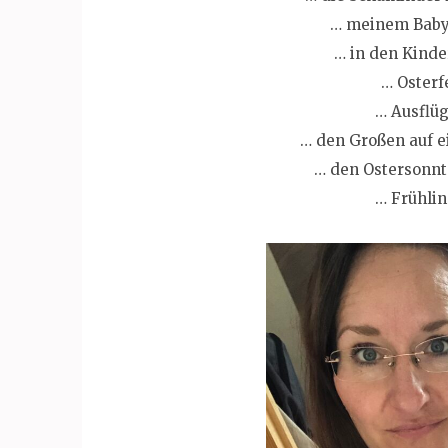
… meinem Baby 
… in den Kind
… Osterf
… Ausflü
… den Großen auf e
… den Ostersonnt
… Frühlin