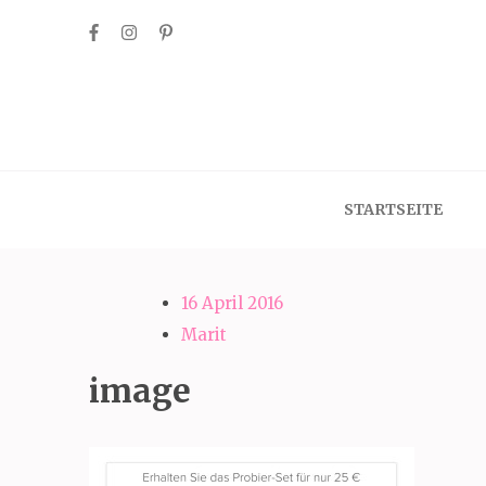
Skip
to
content
(Press
Enter)
STARTSEITE
16 April 2016
Marit
image