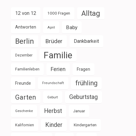
Alltag
12 von 12
1000 Fragen
Baby
Antworten
April
Berlin
Brüder
Dankbarkeit
Familie
Dezember
Ferien
Familienleben
Fragen
frühling
Freunde
Freundschaft
Garten
Geburtstag
Geburt
Herbst
Januar
Geschenke
Kinder
Kalifornien
Kindergarten