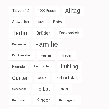
Alltag
12 von 12
1000 Fragen
Baby
Antworten
April
Berlin
Brüder
Dankbarkeit
Familie
Dezember
Ferien
Familienleben
Fragen
frühling
Freunde
Freundschaft
Garten
Geburtstag
Geburt
Herbst
Januar
Geschenke
Kinder
Kalifornien
Kindergarten