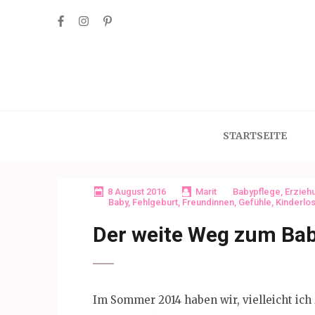
Skip
to
content
(Press
Enter)
STARTSEITE
8 August 2016
Marit
Babypflege
,
Erzieh
Baby
,
Fehlgeburt
,
Freundinnen
,
Gefühle
,
Kinderlos
Der weite Weg zum Ba
Im Sommer 2014 haben wir, vielleicht ich